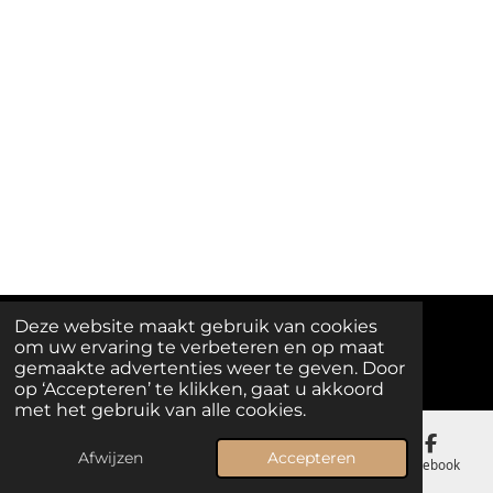
Deze website maakt gebruik van cookies
om uw ervaring te verbeteren en op maat
© 2025 - 2026 Melody Island
gemaakte advertenties weer te geven. Door
op ‘Accepteren’ te klikken, gaat u akkoord
met het gebruik van alle cookies.
Afwijzen
Accepteren
E-mailadres
Telefoonnummer
Kaart
Facebook