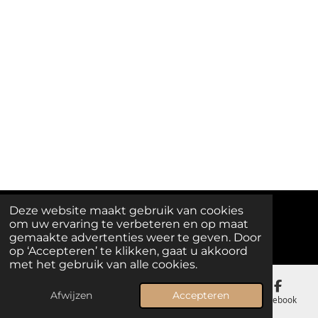
Deze website maakt gebruik van cookies
om uw ervaring te verbeteren en op maat
© 2025 - 2026 Melody Island
gemaakte advertenties weer te geven. Door
op ‘Accepteren’ te klikken, gaat u akkoord
met het gebruik van alle cookies.
Afwijzen
Accepteren
E-mailadres
Telefoonnummer
Kaart
Facebook