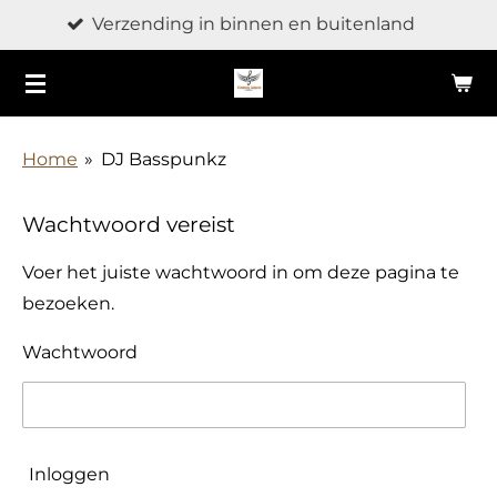
Verzending in binnen en buitenland
Ga
direct
naar
de
hoofdinhoud
Home
»
DJ Basspunkz
Wachtwoord vereist
Voer het juiste wachtwoord in om deze pagina te
bezoeken.
Wachtwoord
Inloggen