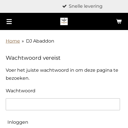
Snelle levering
Ga
direct
naar
de
hoofdinhoud
Home
»
DJ Abaddon
Wachtwoord vereist
Voer het juiste wachtwoord in om deze pagina te
bezoeken.
Wachtwoord
Inloggen