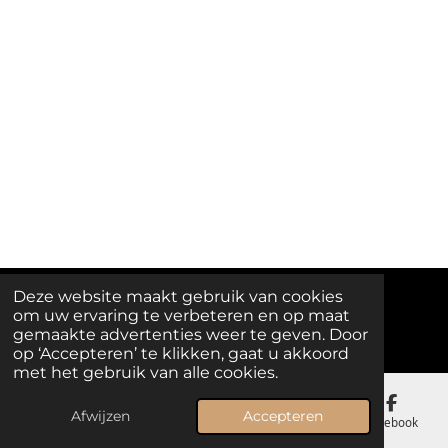
Deze website maakt gebruik van cookies
om uw ervaring te verbeteren en op maat
© 2025 - 2026 Melody Island
gemaakte advertenties weer te geven. Door
op ‘Accepteren’ te klikken, gaat u akkoord
met het gebruik van alle cookies.
Afwijzen
Accepteren
E-mailadres
Telefoonnummer
Kaart
Facebook